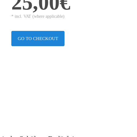
25,00€
* incl. VAT (where applicable)
GO TO CHECKOUT