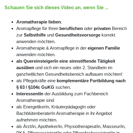
Schauen Sie sich dieses Video an, wenn Sie ...
Aromatherapie lieben
.
Aromapflege für Ihren
beruflichen
oder
privaten
Bereich
zur
Selbsthilfe
und
Gesundheitsvorsorge
korrekt
anwenden möchten.
Aromatherapie & Aromapflege in der
eigenen Familie
anwenden möchten.
als QuereinsteigerIn eine sinnstiftende Tätigkeit
ausüben
und sich ein neues oder 2. Standbein im
ganzheitlichen Gesundheitsbereich aufbauen möchten!
als Pflegekräfte eine
k
omplementäre Fortbildung nach
§ 63 / §104c GuKG
suchen.
InteressentIn
der Ausbildung zum Fachbereich
Aromatherapie sind
als EnergetikerIn, KräuterpädagogIn oder
BachblütenberaterIn Aromatherapie in ihr Angebot
aufnehmen möchten.
als Ärzt/in, Apotheker/in, Physiotherapeut/in, Masseur/in,
PKA, Pflegeassistent/in oder Pflegefachassistent/in in