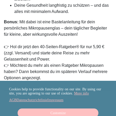
Deine Gesundheit langfristig zu schützen – und das
alles mit minimalem Aufwand.
Bonus:
Mit dabei ist eine Bastelanleitung für dein
persönliches Mikropausenglas – dein täglicher Begleiter
für kleine, aber wirkungsvolle Auszeiten!
👉 Hol dir jetzt den 40-Seiten-Ratgeber® für nur 5,90 €
(zzgl. Versand) und starte deine Reise zu mehr
Gelassenheit und Power.
👉 Möchtest du mehr als einen Ratgeber Mikropausen
haben? Dann bekommst du im späteren Verlauf mehrere
Optionen angezeigt.
Cookies help to provide functionality on our site. By using our
site, you are agreeing to our use of cookies.
More info
AGB
Datenschutzrichtlinie
Impressum
Customize