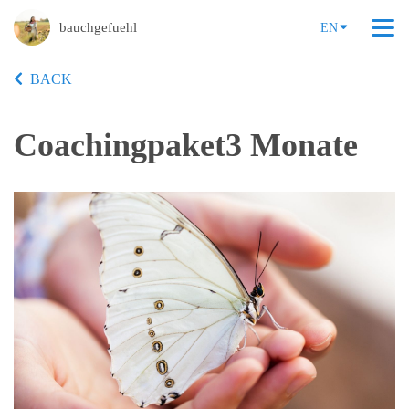
bauchgefuehl
EN
BACK
Coachingpaket3 Monate