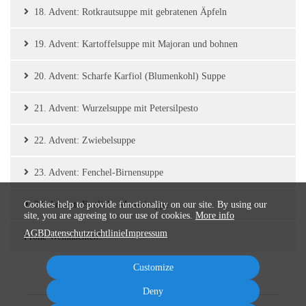
18. Advent: Rotkrautsuppe mit gebratenen Äpfeln
19. Advent: Kartoffelsuppe mit Majoran und bohnen
20. Advent: Scharfe Karfiol (Blumenkohl) Suppe
21. Advent: Wurzelsuppe mit Petersilpesto
22. Advent: Zwiebelsuppe
23. Advent: Fenchel-Birnensuppe
Cookies help to provide functionality on our site. By using our
24. Advent: Festliche Maronisuppe
site, you are agreeing to our use of cookies.
More info
AGB
Datenschutzrichtlinie
Impressum
Frohe Weihnachten!
Customize
Deny