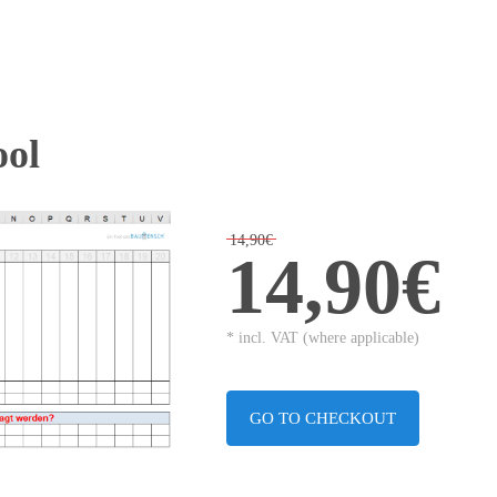
ool
14,90€
14,90€
* incl. VAT (where applicable)
GO TO CHECKOUT