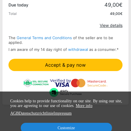
49,00€
Due today
Total
49,00€
Apply
View details
The
General Terms and Conditions
of the seller are to be
applied.
I am aware of my 14 day right of
withdrawal
as a consumer.
*
Accept & pay now
Cookies help to provide functionality on our site. By using our site,
you are agreeing to our use of cookies.
More info
AGB
Datenschutzrichtlinie
Impressum
Customize