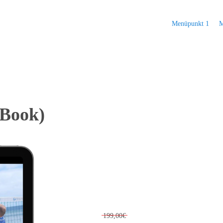
Menüpunkt 1
M
eBook)
199,00€