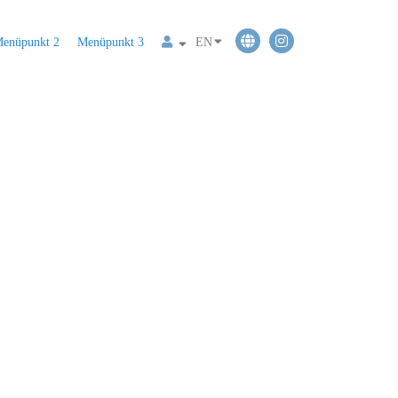
enüpunkt 2
Menüpunkt 3
EN