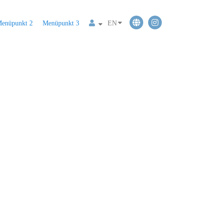
enüpunkt 2
Menüpunkt 3
EN