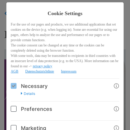
Cookie Settings
BACK
For the use of our pages and products, we use additional applications that set
cookies on the device (e.g. when logging in). Some are essential for using our
Berit's FitLife Online
pages, others help to analyze the use and performance of our pages or to
provide certain functions.
The cookie consent can be changed at any time or the cookies can be
completely deleted using the browser function.
With some tools, data may be transmitted to recipients in third countries with
an insecure level of data protection (e.g. to the USA). More information can be
found in our ->
privacy policy
AGB
Datenschutzrichtlinie
Impressum
Necessary
Details
Preferences
Marketing