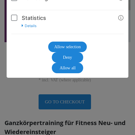
Statistics
Details
Allow selection
15,00€
Deny
Allow all
* incl. VAT (where applicable)
GO TO CHECKOUT
Ganzkörpertraining für Fitness Neu- und
Wiedereinsteiger