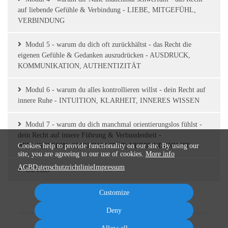
auf liebende Gefühle & Verbindung - LIEBE, MITGEFÜHL,
VERBINDUNG
Modul 5 - warum du dich oft zurückhältst - das Recht die
eigenen Gefühle & Gedanken auszudrücken - AUSDRUCK,
KOMMUNIKATION, AUTHENTIZITÄT
Modul 6 - warum du alles kontrollieren willst - dein Recht auf
innere Ruhe - INTUITION, KLARHEIT, INNERES WISSEN
Modul 7 - warum du dich manchmal orientierungslos fühlst -
dein Recht auf innere Führung & Verbundenheit -
BEWUSSTSEIN, SPIRITUALITÄT, VERBUNDENHEIT
Cookies help to provide functionality on our site. By using our
site, you are agreeing to our use of cookies.
More info
AGB
Datenschutzrichtlinie
Impressum
OUTRO
Customize
Deny