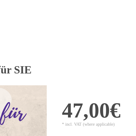
für SIE
47,00€
* incl. VAT (where applicable)