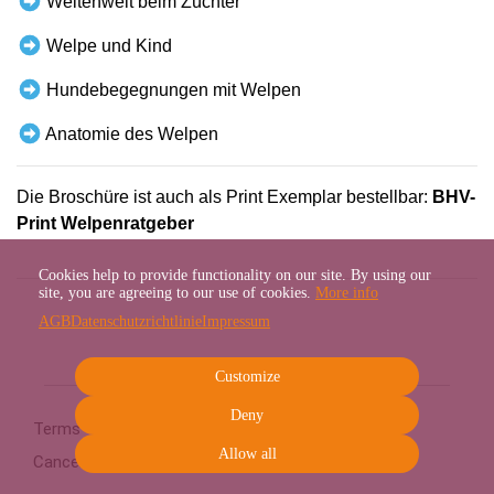
Weltenweit beim Züchter
Welpe und Kind
Hundebegegnungen mit Welpen
Anatomie des Welpen
Die Broschüre ist auch als Print Exemplar bestellbar:
BHV-
Print Welpenratgeber
Cookies help to provide functionality on our site. By using our
site, you are agreeing to our use of cookies.
More info
AGB
Datenschutzrichtlinie
Impressum
Customize
Deny
Terms
Privacy
Imprint
Cancel subscription
Allow all
Cancel order