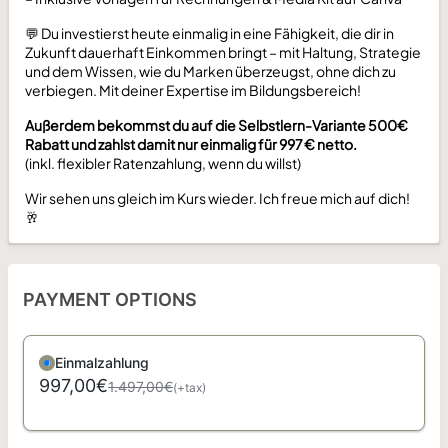
💬 Du investierst heute einmalig in eine Fähigkeit, die dir in
Zukunft dauerhaft Einkommen bringt – mit Haltung, Strategie
und dem Wissen, wie du Marken überzeugst, ohne dich zu
verbiegen. Mit deiner Expertise im Bildungsbereich!
Außerdem bekommst du auf die Selbstlern-Variante 500€
Rabatt und zahlst damit nur einmalig für 997 € netto.
(inkl. flexibler Ratenzahlung, wenn du willst)
Wir sehen uns gleich im Kurs wieder. Ich freue mich auf dich!
🥂
PAYMENT OPTIONS
Einmalzahlung
997,00€
1.497,00€
(+tax)