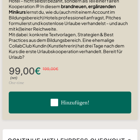
Hotel – nicht selbst bezahlt, sondern als Teil einer fairen
Kooperation 💭
In diesem
brandneuen, ergänzenden
Minikurs
lernst du, wie du (auch mit einem Account im
Bildungsbereich) Hotels professionell anfragst, Pitches
formulierst und kostenlose Urlaube verhandelst – und auch
mit k(l)einer Reichweite.
Mit dabei: konkrete Textvorlagen, Strategien & Best
Practices aus dem Bildungsbereich. Eine ehemalige
CollabClub Kundin (Kunstlehrerin) hat drei Tage nach dem
Kurs die erste Urlaubskooperation verhandelt. Bereit für
Urlaub?
99,00€
199,00€
(net)
One-time
Hinzufügen!