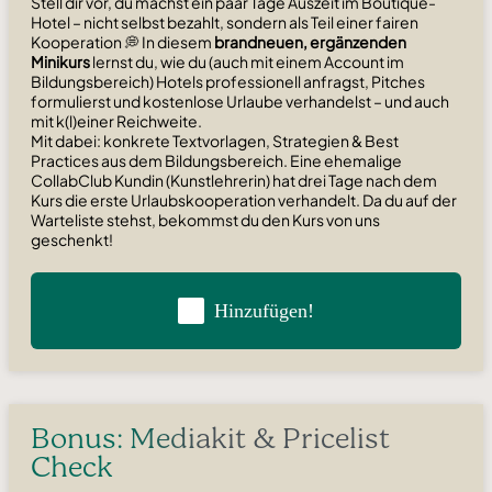
Stell dir vor, du machst ein paar Tage Auszeit im Boutique-
Hotel – nicht selbst bezahlt, sondern als Teil einer fairen
Kooperation 💭
In diesem
brandneuen, ergänzenden
Minikurs
lernst du, wie du (auch mit einem Account im
Bildungsbereich) Hotels professionell anfragst, Pitches
formulierst und kostenlose Urlaube verhandelst – und auch
mit k(l)einer Reichweite.
Mit dabei: konkrete Textvorlagen, Strategien & Best
Practices aus dem Bildungsbereich. Eine ehemalige
CollabClub Kundin (Kunstlehrerin) hat drei Tage nach dem
Kurs die erste Urlaubskooperation verhandelt. Da du auf der
Warteliste stehst, bekommst du den Kurs von uns
geschenkt!
Hinzufügen!
Bonus: Mediakit & Pricelist
Check