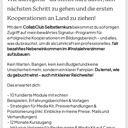
nächsten Schritt zu gehen und die ersten
Kooperationen an Land zu ziehen!
Mit dem
CollabClub Selbstlernkurs
bekommst du sofortigen
Zugriff auf mein bewährtes Signatur-Programm für
erfolgreiche Kooperationen im Bildungsbereich – und alles,
was du brauchst, um dir als Lehrkraft ein professionelles,
fair
bezahltes Nebeneinkommen im #Instalehrerzimmer
aufzubauen.
Kein Warten, Bangen, kein
kein Budget
und keine
Unsicherheit mehr, sondern ein klarer Fahrplan:
Du lernst, wie
du gebucht wirst –
auch mit kleiner Reichweite!
Das erwartet dich:
– 10 fundierte Module mit echten
Beispielen, Erfahrungsberichten & Vorlagen
– Strategien für Media Kit, Preisverhandlungen &
Positionierung (inkl. Einblicke in meine Preise, Mails und
Verhandlungen)
– 12 Monate Kurszugang
– Inklusive Vorlagen für Rechnungen & Media Kit auf Canva