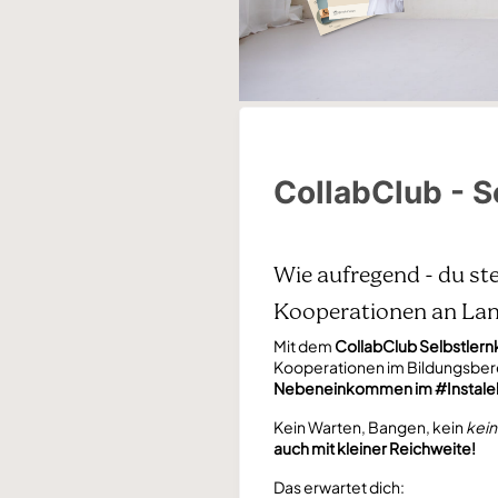
CollabClub - S
Wie aufregend - du ste
Kooperationen an Lan
Mit dem
CollabClub Selbstlern
Kooperationen im Bildungsbereic
Nebeneinkommen im #Instale
Kein Warten, Bangen, kein
kei
auch mit kleiner Reichweite!
Das erwartet dich: