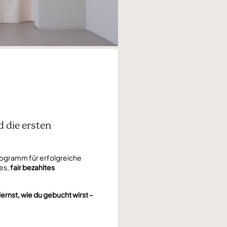
d die ersten
rogramm für erfolgreiche
les,
fair bezahltes
lernst, wie du gebucht wirst –