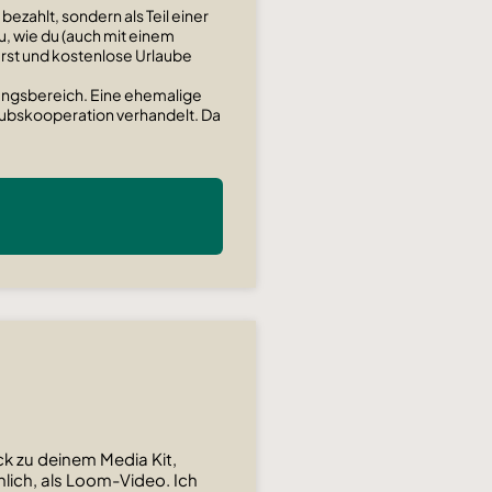
bezahlt, sondern als Teil einer
u, wie du (auch mit einem
erst und kostenlose Urlaube
dungsbereich. Eine ehemalige
laubskooperation verhandelt. Da
k zu deinem Media Kit,
lich, als Loom-Video. Ich