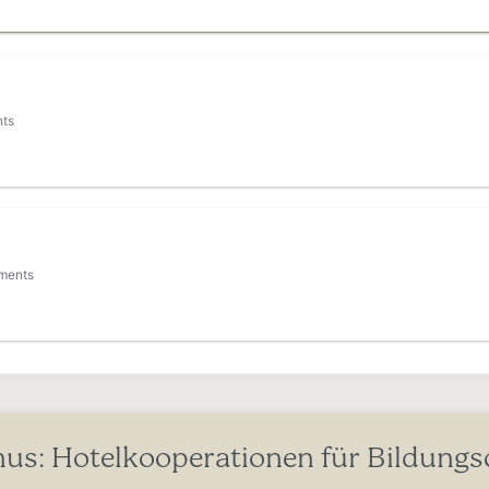
nts
ments
us: Hotelkooperationen für Bildungs