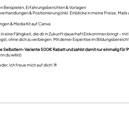
en Beispielen, Erfahrungsberichten & Vorlagen
isverhandlungen & Positionierung (inkl. Einblicke in meine Preise, Mail
ungen & Media Kit auf Canva
g in eine Fähigkeit, die dir in Zukunft dauerhaft Einkommen bringt – mi
st, ohne dich zu verbiegen. Mit deiner Expertise im Bildungsbereich!
elbstlern-Variante 500€ Rabatt und zahlst damit nur einmalig für 99
nn du willst)
der. Ich freue mich auf dich! 🥂