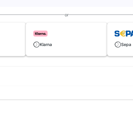
or
Klarna
Sepa