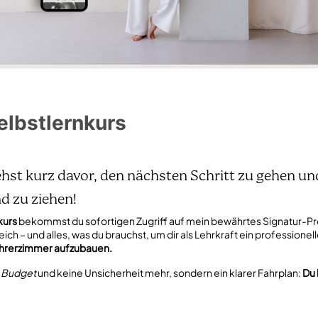
elbstlernkurs
hst kurz davor, den nächsten Schritt zu gehen un
d zu ziehen!
kurs
bekommst du sofortigen Zugriff auf mein bewährtes Signatur-P
h – und alles, was du brauchst, um dir als Lehrkraft ein professionel
hrerzimmer aufzubauen.
n Budget
und keine Unsicherheit mehr, sondern ein klarer Fahrplan:
Du 