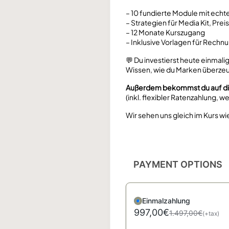
– 10 fundierte Module mit echt
– Strategien für Media Kit, Pre
– 12 Monate Kurszugang
– Inklusive Vorlagen für Rechn
💬 Du investierst heute einmali
Wissen, wie du Marken überzeug
Außerdem bekommst du auf die S
(inkl. flexibler Ratenzahlung, we
Wir sehen uns gleich im Kurs wie
PAYMENT OPTIONS
Einmalzahlung
997,00€
1.497,00€
(+tax)