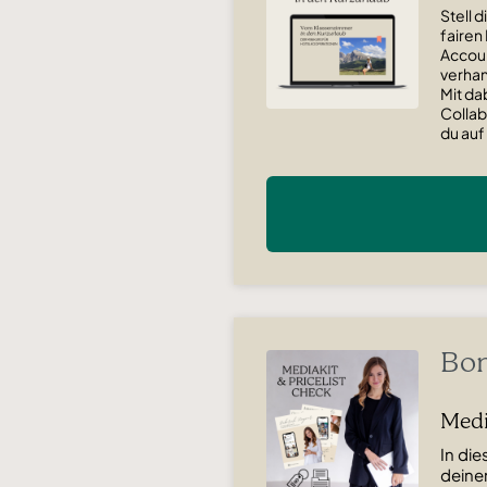
Stell d
fairen
Accoun
verhan
Mit da
Collab
du auf
Bon
Medi
In di
deine