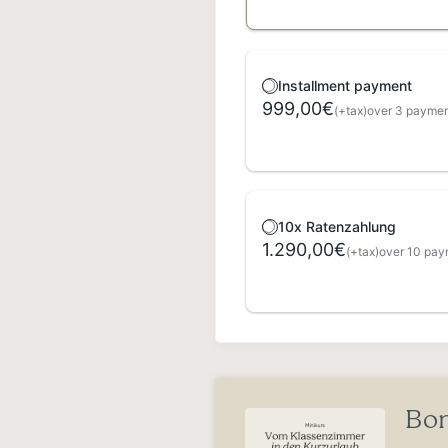
Installment payment
999,00€
(+tax)
over 3 payme
10x Ratenzahlung
1.290,00€
(+tax)
over 10 pay
Bon