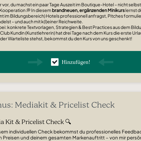
ir vor, du machst ein paar Tage Auszeit im Boutique-Hotel – nicht selbst 
 Kooperation 💭
In diesem
brandneuen, ergänzenden Minikurs
lernst d
t im Bildungsbereich) Hotels professionell anfragst, Pitches formuli
delst – und auch mit k(l)einer Reichweite.
bei: konkrete Textvorlagen, Strategien & Best Practices aus dem Bil
Club Kundin (Kunstlehrerin) hat drei Tage nach dem Kurs die erste Ur
 der Warteliste stehst, bekommst du den Kurs von uns geschenkt!
Hinzufügen!
us: Mediakit & Pricelist Check
a Kit & Pricelist Check 🔍
esem individuellen Check bekommst du professionelles Feedbac
n Preisen und deinem gesamten Markenauftritt – von mir persön