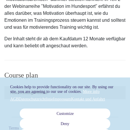
der Webinarreihe "Motivation im Hundesport" erfährst du
alles darüber, was Motivation überhaupt ist, wie du
Emotionen im Trainingsprozess steuern kannst und solltest
und was für motivierendes Training wichtig ist.
Der Inhalt steht dir ab dem Kaufdatum 12 Monate verfügbar
und kann beliebt oft angeschaut werden.
Course plan
Cookies help to provide functionality on our site. By using our
site, you are agreeing to our use of cookies.
More info
Aufzeichnung Webinar
AGB
Datenschutzrichtlinie
Impressum
Kontakt und Anfahrt
Customize
Deny
Terms
Privacy
Imprint
Kontakt und Anfahrt