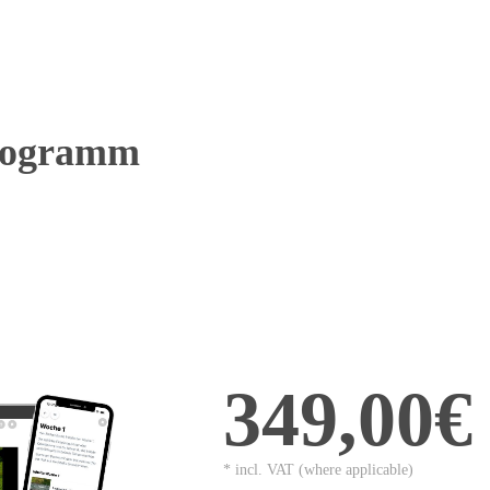
Programm
349,00€
* incl. VAT (where applicable)