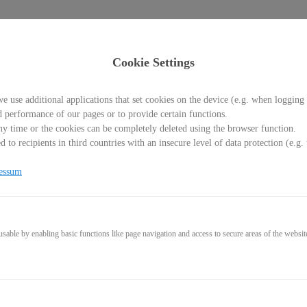
Cookie Settings
e use additional applications that set cookies on the device (e.g. when logging 
d performance of our pages or to provide certain functions.
y time or the cookies can be completely deleted using the browser function.
 to recipients in third countries with an insecure level of data protection (e.
 Power - mehr Verkäufe für de
essum
able by enabling basic functions like page navigation and access to secure areas of the websit
199,00€
159,00€
(Net)