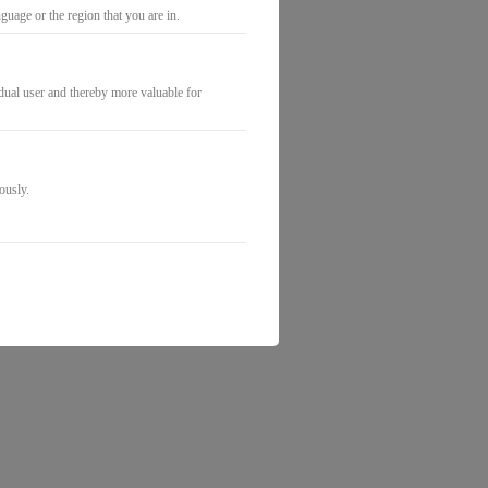
uage or the region that you are in.
idual user and thereby more valuable for
ously.