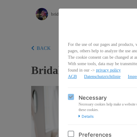
bridalbusinesscoaching
For the use of our pages and products, w
BACK
pages, others help to analyze the use an
The cookie consent can be changed at an
With some tools, data may be transmitted
Bridal Business Sales
found in our ->
privacy policy
AGB
Datenschutzrichtlinie
Impr
Necessary
Necessary cookies help make a website us
these cookies.
Details
Preferences