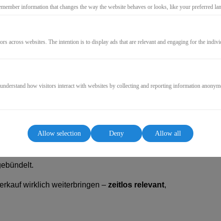
emember information that changes the way the website behaves or looks, like your preferred lang
GO TO CHECKOUT
ors across websites. The intention is to display ads that are relevant and engaging for the indiv
 understand how visitors interact with websites by collecting and reporting information anonym
n Verkauf auf Flughöhe! 🚀
Allow selection
Deny
Allow all
 Sales-Power entscheidet darüber, ob Bräute
nterstützen, haben wir für dich die
Essenz
gebündelt.
erkauf wirklich weiterbringen –
zeitlos relevant
,