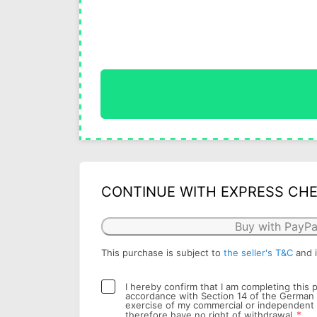
CONTINUE WITH EXPRESS CH
Buy with PayPa
This purchase is subject to
the seller's T&C
and 
I hereby confirm that I am completing this
accordance with Section 14 of the German 
exercise of my commercial or independent pr
*
therefore have no right of withdrawal.