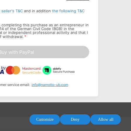
 seller's T&C
and in addition
the following T&C
m completing this purchase as an entrepreneur in
14 of the German Civil Code (BGB) in the
 or independent professional activity and that I
*
f withdrawal.
Buy with PayPal
omer service email:
info@namotto-ub.com
Customize
Deny
Allow all