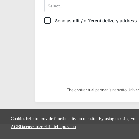
Select...
Send as gift / different delivery address
The contractual partner is namotto Univ
Cookies help to provide functionality on our site. By using our site, you
AGB
Datenschutzrichtlinie
Impressum