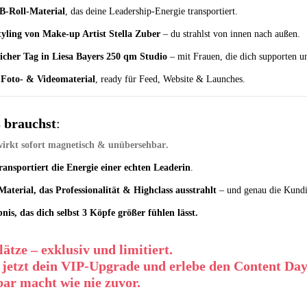
B-Roll-Material
, das deine Leadership-Energie transportiert.
ling von Make-up Artist Stella Zuber
– du strahlst von innen nach außen.
licher Tag in Liesa Bayers 250 qm Studio
– mit Frauen, die dich supporten u
 Foto- & Videomaterial
, ready für Feed, Website & Launches.
 brauchst
:
irkt sofort magnetisch & unübersehbar
.
ransportiert die Energie einer echten Leaderin
.
Material, das Professionalität & Highclass ausstrahlt
– und genau die Kundin
bnis, das dich selbst 3 Köpfe größer fühlen lässt.
lätze
– exklusiv und limitiert.
r jetzt dein VIP-Upgrade und erlebe den Content Day
bar macht wie nie zuvor.