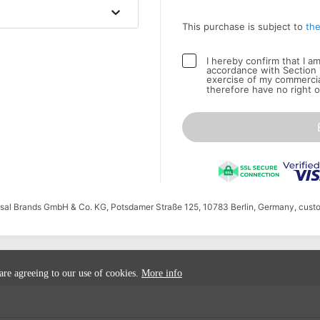
This purchase is subject to
the
I hereby confirm that I a
accordance with Section 
exercise of my commercial
therefore have no right o
ersal Brands GmbH & Co. KG, Potsdamer Straße 125, 10783 Berlin, Germany, cust
 are agreeing to our use of cookies.
More info