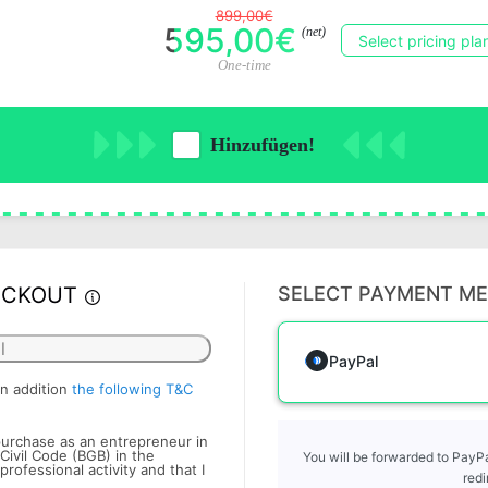
899,00€
595,00€
(net)
Select pricing pla
One-time
Hinzufügen!
ECKOUT
SELECT PAYMENT M
l
PayPal
in addition
the following T&C
 purchase as an entrepreneur in
Civil Code (BGB) in the
You will be forwarded to PayPa
ofessional activity and that I
redi