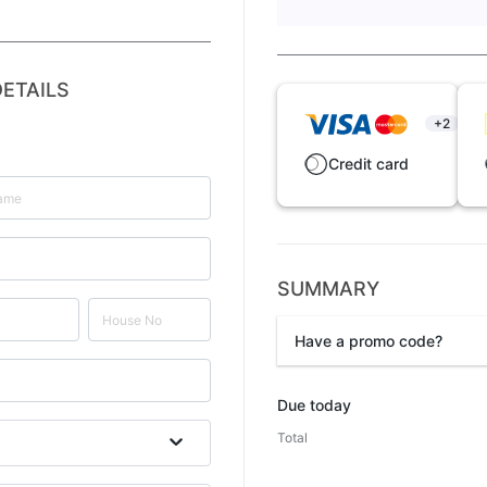
ETAILS
+2
Credit card
SUMMARY
Have a promo code?
Promo code
Due today
Total