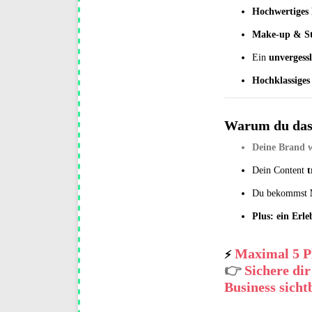
Hochwertiges 
Make-up & Sty
Ein
unvergess
Hochklassiges
Warum du das
Deine Brand w
Dein Content
t
Du bekommst
Plus: ein Erle
Maximal 5 P
⚡
👉
Sichere di
Business sicht