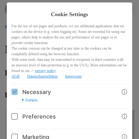
brittalorenzen
EN
Cookie Settings
For the use of our pages and products, we use additional applications that set
BACK
cookies on the device (e.g. when logging in). Some are essential for using our
pages, others help to analyze the use and performance of our pages or to
provide certain functions.
Masterclass - Erfolgserbe
The cookie consent can be changed at any time or the cookies can be
completely deleted using the browser function.
With some tools, data may be transmitted to recipients in third countries with
an insecure level of data protection (e.g. to the USA). More information can be
neu definiert | 02.04.2024
found in our ->
privacy policy
AGB
Datenschutzrichtlinie
Impressum
um 13:10 Uhr
Necessary
Details
Preferences
Marketing