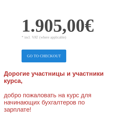
1.905,00€
* incl. VAT (where applicable)
GO TO CHECKOUT
Дорогие участницы и участники
курса,
добро пожаловать на курс для
начинающих бухга
л
теров по
зарплате!