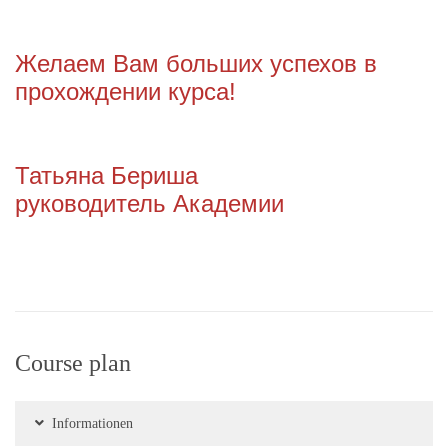
Желаем Вам больших успехов в
прохождении курса!
Татьяна Бериша
руководитель Aкадемии
Course plan
Informationen