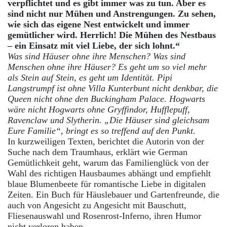
verpflichtet und es gibt immer was zu tun. Aber es
sind nicht nur Mühen und Anstrengungen. Zu sehen,
wie sich das eigene Nest entwickelt und immer
gemütlicher wird. Herrlich! Die Mühen des Nestbaus
– ein Einsatz mit viel Liebe, der sich lohnt.“
Was sind Häuser ohne ihre Menschen? Was sind
Menschen ohne ihre Häuser? Es geht um so viel mehr
als Stein auf Stein, es geht um Identität. Pipi
Langstrumpf ist ohne Villa Kunterbunt nicht denkbar, die
Queen nicht ohne den Buckingham Palace. Hogwarts
wäre nicht Hogwarts ohne Gryffindor, Hufflepuff,
Ravenclaw und Slytherin. „Die Häuser sind gleichsam
Eure Familie“, bringt es so treffend auf den Punkt.
In kurzweiligen Texten, berichtet die Autorin von der
Suche nach dem Traumhaus, erklärt wie German
Gemütlichkeit geht, warum das Familienglück von der
Wahl des richtigen Hausbaumes abhängt und empfiehlt
blaue Blumenbeete für romantische Liebe in digitalen
Zeiten. Ein Buch für Häuslebauer und Gartenfreunde, die
auch von Angesicht zu Angesicht mit Bauschutt,
Fliesenauswahl und Rosenrost-Inferno, ihren Humor
nicht verloren haben.