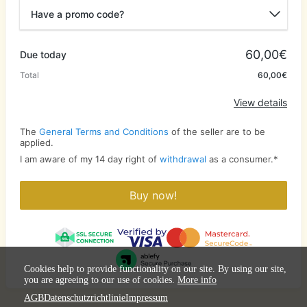
Have a promo code?
Promo code
60,00€
Due today
Total
60,00€
Apply
View details
The
General Terms and Conditions
of the seller are to be
applied.
I am aware of my 14 day right of
withdrawal
as a consumer.
*
Buy now!
Cookies help to provide functionality on our site. By using our site,
you are agreeing to our use of cookies.
More info
AGB
Datenschutzrichtlinie
Impressum