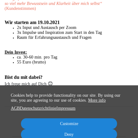
so viel mehr Bewusstsein und Klarheit über mich selbst“
(Kundenstimmen)
Wir starten am 19.10.2021
2x Input und Austausch per Zoom
3x Impulse und Inspiration zum Start in den Tag
Raum für Erfahrungsaustausch und Fragen
Dein Invest:
ca. 30-60 min. pro Tag
55 Euro (brutto)
Bist du mit dabei?
😊
Ich freue mich auf Dich
Cookies help to provide functionality on our site. By using our
site, you are agreeing to our use of cookies.
More info
AGB
Datenschutzrichtlinie
Impressum
Customize
Deny