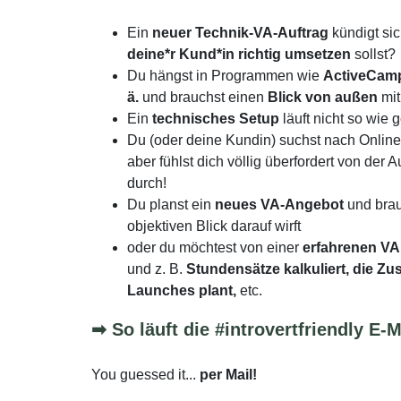
Ein
neuer Technik-VA-Auftrag
kündigt si
deine*r Kund*in richtig umsetzen
sollst?
Du hängst in Programmen wie
ActiveCampa
ä.
und brauchst einen
Blick von außen
mit
Ein
technisches Setup
läuft nicht so wie
Du (oder deine Kundin) suchst nach Onlin
aber fühlst dich völlig überfordert von de
durch!
Du planst ein
neues VA-Angebot
und brau
objektiven Blick darauf wirft
oder du möchtest von einer
erfahrenen VA
und z. B.
Stundensätze kalkuliert, die Z
Launches plant,
etc.
➡ So läuft die #introvertfriendly E-
You guessed it...
per Mail!