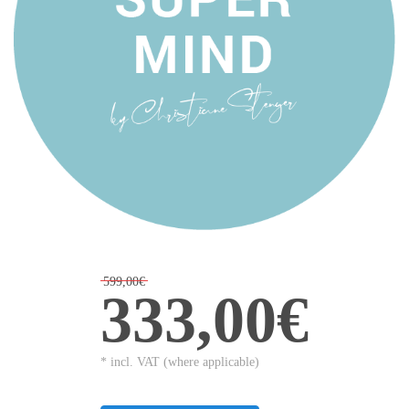
599,00€
333,00€
* incl. VAT (where applicable)