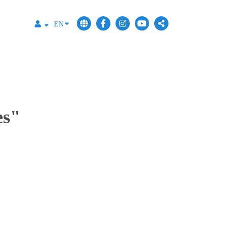
EN
es"