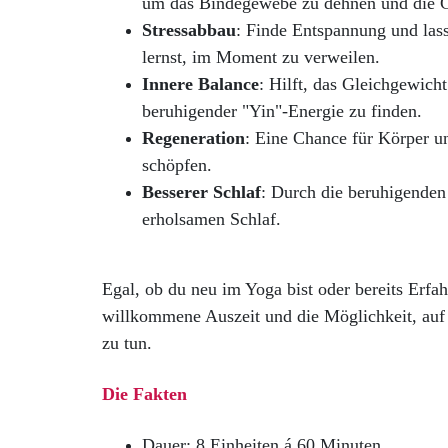
um das Bindegewebe zu dehnen und die G
Stressabbau
: Finde Entspannung und lass
lernst, im Moment zu verweilen.
Innere Balance
: Hilft, das Gleichgewich
beruhigender "Yin"-Energie zu finden.
Regeneration
: Eine Chance für Körper un
schöpfen.
Besserer Schlaf
: Durch die beruhigenden 
erholsamen Schlaf.
Egal, ob du neu im Yoga bist oder bereits Erfahr
willkommene Auszeit und die Möglichkeit, auf
zu tun.
Die Fakten
Dauer: 8 Einheiten á 60 Minuten