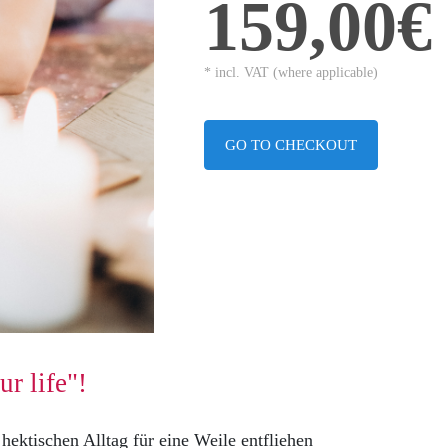
159,00€
* incl. VAT (where applicable)
GO TO CHECKOUT
r life"!
 hektischen Alltag für eine Weile entfliehen