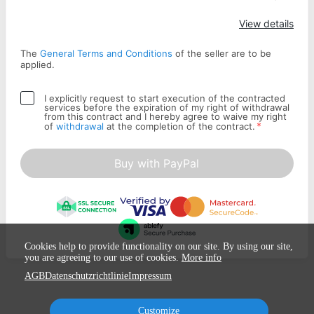
Apply
View details
The
General Terms and Conditions
of the seller are to be
applied.
I explicitly request to start execution of the contracted
services before the expiration of my right of withdrawal
from this contract and I hereby agree to waive my right
*
of
withdrawal
at the completion of the contract.
Buy with PayPal
Cookies help to provide functionality on our site. By using our site,
you are agreeing to our use of cookies.
More info
AGB
Datenschutzrichtlinie
Impressum
Customize