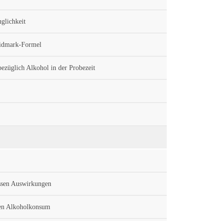
glichkeit
Widmark-Formel
züglich Alkohol in der Probezeit
ssen Auswirkungen
nen Alkoholkonsum