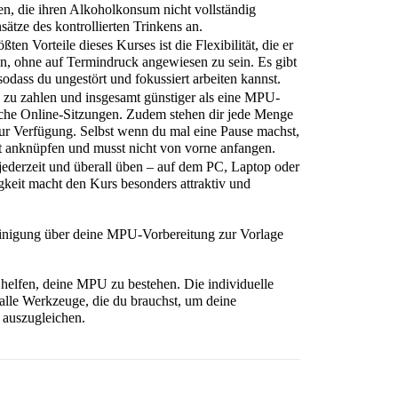
gen, die ihren Alkoholkonsum nicht vollständig 
ätze des kontrollierten Trinkens an.
ößten Vorteile dieses Kurses ist die Flexibilität, die er 
nen, ohne auf Termindruck angewiesen zu sein. Es gibt 
odass du ungestört und fokussiert arbeiten kannst.
n zu zahlen und insgesamt günstiger als eine MPU-
che Online-Sitzungen. Zudem stehen dir jede Menge 
r Verfügung. Selbst wenn du mal eine Pause machst, 
itt anknüpfen und musst nicht von vorne anfangen.
jederzeit und überall üben – auf dem PC, Laptop oder 
keit macht den Kurs besonders attraktiv und 
inigung über deine MPU-Vorbereitung zur Vorlage 
helfen, deine MPU zu bestehen. Die individuelle 
alle Werkzeuge, die du brauchst, um deine 
 auszugleichen.