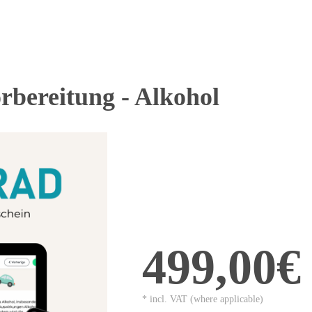
rbereitung - Alkohol
499,00€
* incl. VAT (where applicable)