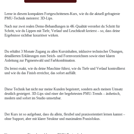
Lerne in diesem kompakten Fortgeschrittenen-Kurs, wie du die aktuell gefragteste
PMU-Technik meisterst: 3D-Lips.
Nach nur zwei realen Demo-Behandlungen in 4K-Qualität verstehst du Schritt für
Schritt, wie du Lippen mit Tiefe, Verlauf und Leuchtkraft kreierst – so, dass deine
Ergebnisse sichtbar luxuriöser wirken.
Du erhältst 3 Monate Zugang zu allen Kursinhalten, inklusive technischer Übungen,
detaillierten Erklärungen zum Strich- und Formvorzeichnen sowie einer klaren
Anleitung zur Pigmentwahl und Farbkombination.
Du lernst exakt, wie du deine Maschine führst, wie du Tiefe und Verlauf kontrollierst
und wie du das Finish erreichst, das sofort auffällt.
Diese Technik hat nicht nur meine Kunden begeistert, sondern auch meinen Umsatz
deutlich gesteigert. 3D-Lips sind einer der begehrtesten PMU-Trends – ästhetisch,
modern und sofort im Studio umsetzbar.
Der Kurs ist so aufgebaut, dass du allein, flexibel und praxisorientiert lernen kannst –
ohne Support, aber mit klarer Struktur und maximalem Praxisfokus.