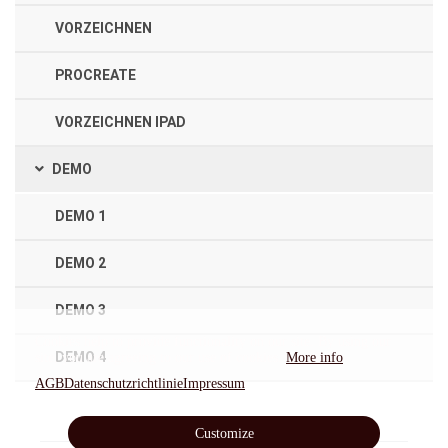
VORZEICHNEN
PROCREATE
VORZEICHNEN IPAD
DEMO
DEMO 1
DEMO 2
DEMO 3
Cookies help to provide functionality on our site. By using our
DEMO 4
site, you are agreeing to our use of cookies.
More info
AGB
Datenschutzrichtlinie
Impressum
Customize