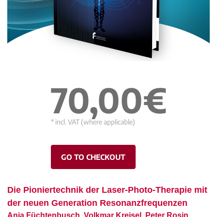
70,00€
* incl. VAT (where applicable)
GO TO CHECKOUT
Die Pioniertechnik der Laser-Photo-Therapie mit
der neuen Generation Resonanzfrequenzen
Anja Füchtenbusch, Volkmar Kreisel, Peter Rosin