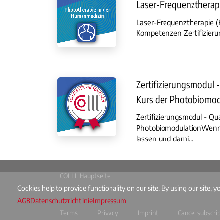
Laser-Frequenztherapi
Laser-Frequenztherapie (H
Kompetenzen Zertifizierun
Zertifizierungsmodul 
Kurs der Photobiomod
Zertifizierungsmodul - Qu
PhotobiomodulationWenn S
lassen und dami...
COLLL Hauptseite
Cookies help to provide functionality on our site. By using our site, y
AGB
Datenschutzrichtlinie
Impressum
Terms
Privacy
Imprint
Cancel subscri