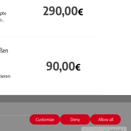
290,00
€
ipte
...
oßen
90,00
€
zieren
Customize
Deny
Allow all