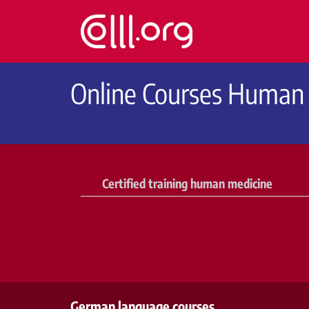
colll | ablefy
Online Courses Human
Certified training human medicine
German language courses