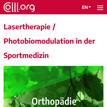
EN
BACK
Lasertherapie /
Photobiomodulation in der
Sportmedizin