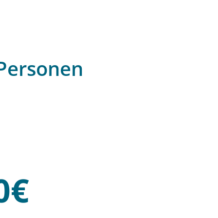
 Personen
0€