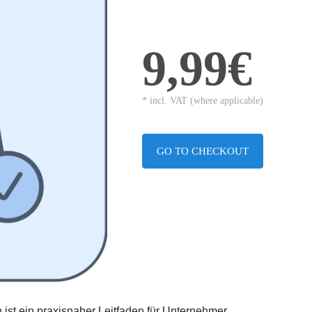
9,99€
* incl. VAT (where applicable)
GO TO CHECKOUT
 ist ein praxisnaher Leitfaden für Unternehmer,