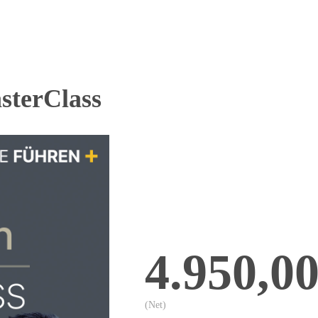
sterClass
4.950,0
(Net)