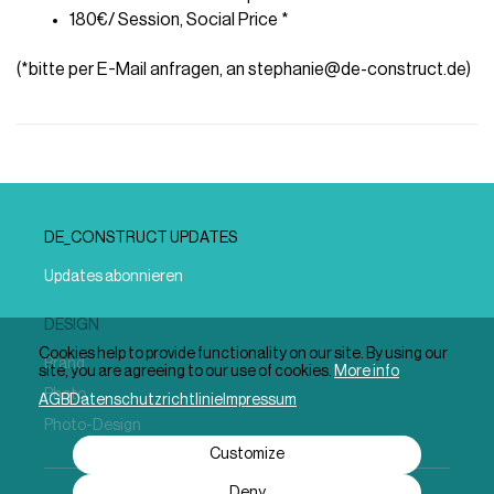
180€/ Session, Social Price *
(*bitte per E-Mail anfragen, an 
stephanie@de-construct.de
)
DE_CONSTRUCT UPDATES
Updates abonnieren
DESIGN
Cookies help to provide functionality on our site. By using our
Brand
site, you are agreeing to our use of cookies.
More info
Photo
AGB
Datenschutzrichtlinie
Impressum
Photo-Design
Customize
Deny