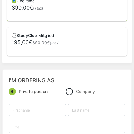
One-time
390,00€
(+tax)
StudyClub Mitglied
195,00€
390,00€
(+tax)
I'M ORDERING AS
Private person
Company