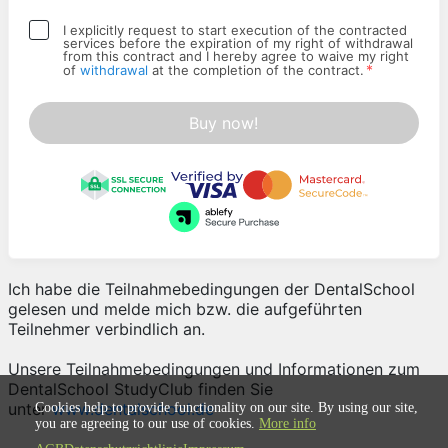
I explicitly request to start execution of the contracted
services before the expiration of my right of withdrawal
from this contract and I hereby agree to waive my right
*
of
withdrawal
at the completion of the contract.
Buy now!
Ich habe die Teilnahmebedingungen der DentalSchool
gelesen und melde mich bzw. die aufgeführten
Teilnehmer verbindlich an.
Unsere Teilnahmebedingungen und Informationen zum
DentalSchool StudyClub finden Sie
unter
www.dentalschool.de
Cookies help to provide functionality on our site. By using our site,
you are agreeing to our use of cookies.
More info