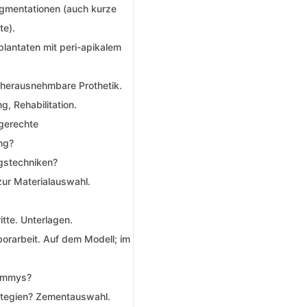
ugmentationen (auch kurze
te).
lantaten mit peri-apikalem
 herausnehmbare Prothetik.
g, Rehabilitation.
gerechte
ng?
gstechniken?
 zur Materialauswahl.
itte. Unterlagen.
orarbeit. Auf dem Modell; im
Dummys?
rategien? Zementauswahl.