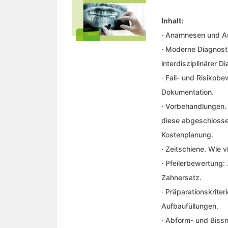
Inhalt:
· Anamnesen und A
· Moderne Diagnosti
interdisziplinärer Di
· Fall- und Risikob
Dokumentation.
· Vorbehandlungen.
diese abgeschlossen
Kostenplanung.
· Zeitschiene. Wie 
· Pfeilerbewertung:
Zahnersatz.
· Präparationskrite
Aufbaufüllungen.
· Abform- und Biss