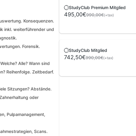
StudyClub Premium Mitglied
495,00€
990,00€
(+tax)
uswertung. Konsequenzen.
k inkl. weiterführender und
agnostik.
ewertungen. Forensik.
StudyClub Mitglied
742,50€
990,00€
(+tax)
 Welche? Alle? Wann sind
? Reihenfolge. Zeitbedarf.
viele Sitzungen? Abstände.
 Zahnerhaltung oder
rien, Pulpamanagement,
nahmestrategien, Scans.