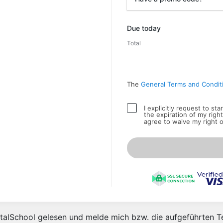
Promo code
Due today
Total
The
General Terms and Condit
I explicitly request to st
the expiration of my righ
agree to waive my right 
alSchool gelesen und melde mich bzw. die aufgeführten Te