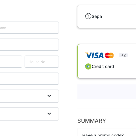
Sepa
+2
Credit card
SUMMARY
Have a promo code?