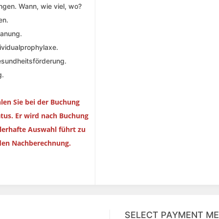
ungen. Wann, wie viel, wo?
en.
lanung.
dividualprophylaxe.
Gesundheitsförderung.
g.
hlen Sie bei der Buchung
atus. Er wird nach Buchung
hlerhafte Auswahl führt zu
den Nachberechnung.
SELECT PAYMENT M