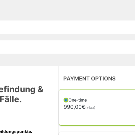
PAYMENT OPTIONS
efindung &
älle.
One-time
990,00€
(+tax)
tbildungspunkte.