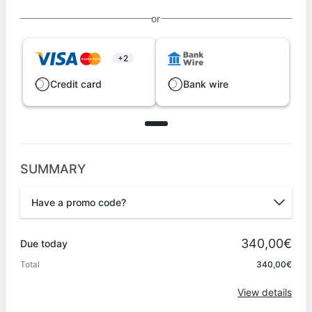
or
+2
Credit card
Bank wire
SUMMARY
Have a promo code?
Promo code
340,00€
Due today
Total
340,00€
Apply
View details