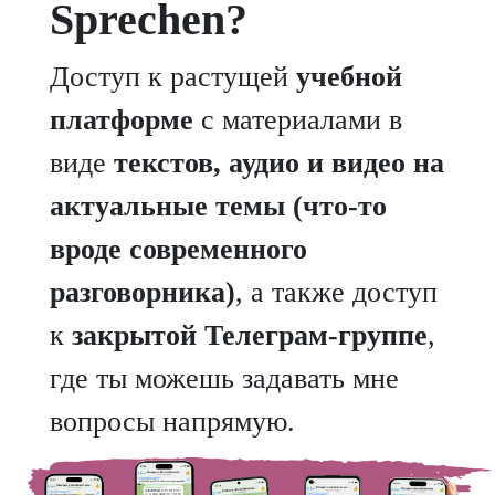
Sprechen?
Доступ к растущей
учебной
платформе
с материалами в
виде
текстов, аудио и видео на
актуальные темы (что-то
вроде современного
разговорника)
, а также доступ
к
закрытой Телеграм-группе
,
где ты можешь задавать мне
вопросы напрямую.