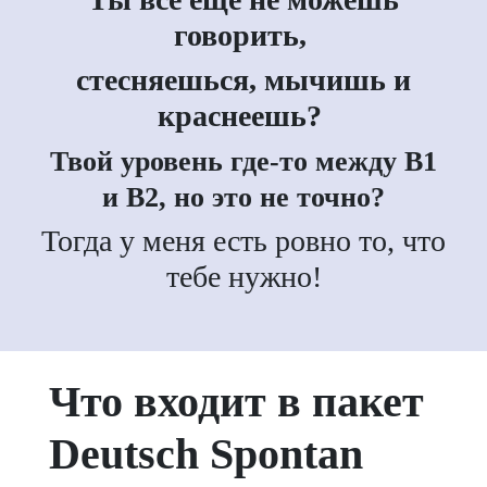
говорить,
стесняешься, мычишь и
краснеешь?
Твой уровень где-то между В1
и В2, но это не точно?
Тогда у меня есть ровно то, что
тебе нужно!
Что входит в пакет
Deutsch Spontan