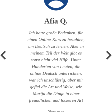
Afia Q.
arija
Ich hatte große Bedenken, für
ein
einen Online-Kurs zu bezahlen,
Le
form,
um Deutsch zu lernen. Aber in
abo
kann.
meinem Teil der Welt gibt es
sch
 kaum
sonst nicht viel Hilfe. Unter
ich
rnen"
Hunderten von Leuten, die
Hum
. Auf
online Deutsch unterrichten,
und
/7 😊
war ich unschlüssig, aber mir
ich
gefiel die Art und Weise, wie
Mater
ügen
Marija die Dinge in einer
ier
freundlichen und lockeren Art
Show more