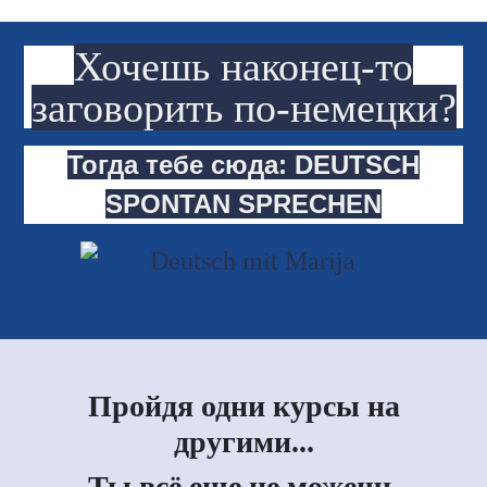
Хочешь наконец-то
заговорить по-немецки?
Тогда тебе сюда: DEUTSCH
SPONTAN SPRECHEN
Пройдя одни курсы на
другими...
Ты всё еще не можешь