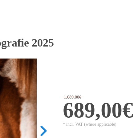
ografie 2025
1.089,00€
689,00€
* incl. VAT (where applicable)