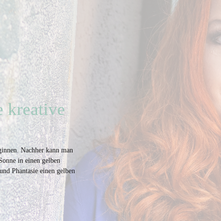
 kreative
eginnen. Nachher kann man
 Sonne in einen gelben
 und Phantasie einen gelben