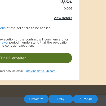
0,00€
0,00€
View details
ions
of the seller are to be applied.
he execution of the contract will commence prior
drawal
period. I understand that the revocation
 the contract execution.
Für 0€ erhalten!
omer service email:
info@namotto-ub.com
Customize
Deny
Allow all