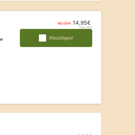
14,95€
45,00€
One-time
Hinzufügen!
er