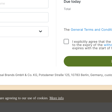
Due today
Total
The
General Terms and Condit
I explicitly agree that t
to the expiry of the
with
expires with the start of
ersal Brands GmbH & Co. KG, Potsdamer Straße 125, 10783 Berlin, Germany, cust
 are agreeing to our use of cookies.
More info