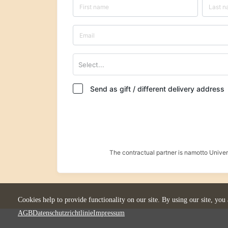
Select...
Send as gift / different delivery address
The contractual partner is namotto Univ
Cookies help to provide functionality on our site. By using our site, you
AGB
Datenschutzrichtlinie
Impressum