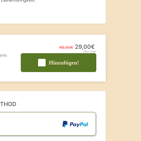
29,00€
45,00€
One-time
hren.
Hinzufügen!
ETHOD