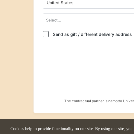
United States
Select...
Send as gift / different delivery address
The contractual partner is namotto Univ
Cookies help to provide functionality on our site. By using our site, you