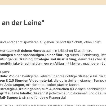
 an der Leine"
und entspannt spazieren zu gehen. Schritt für Schritt, ohne Frust!
fmerksamkeit deines Hundes
auch in kritischen Situationen.
undlagen einer nachhaltigen Leinenführung
durch Orientierung, Re
leitungen zu Training, Strategie und Ausrüstung
, damit du sicher u
inenführigkeit nachhaltig in euren Alltag
mit kleinen, machbaren Sch
m Kurs:
dule
:
Von den häufigsten Fehlern über die richtige Strategie bis hin
nen & 2,5 Stunden Videomaterial
, die du in deinem eigenen Tempo 
itt-Anleitungen
, mit denen du sofort starten kannst.
sstrategie & Trainingsplan zum Ausdrucken
für deinen nachhaltigen
iff auf alle Inhalte:
du kannst jederzeit zurückkommen und das Trai
Mail-Support:
wir sind für deine Fragen da!
el Freude und Erfolg bei eurem Training auf dem Weg zu entspannter 