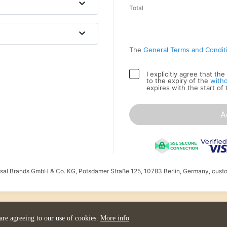
Total
The
General Terms and Condit
I explicitly agree that t
to the expiry of the
with
expires with the start of
A
ersal Brands GmbH & Co. KG, Potsdamer Straße 125, 10783 Berlin, Germany, cust
 are agreeing to our use of cookies.
More info