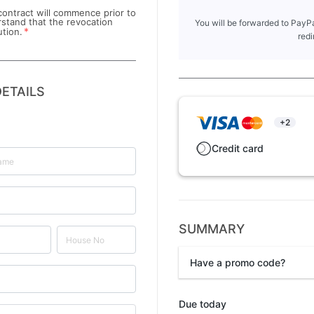
 contract will commence prior to
rstand that the revocation
You will be forwarded to PayPa
*
ution.
redi
ETAILS
+2
Credit card
SUMMARY
Have a promo code?
Promo code
Due today