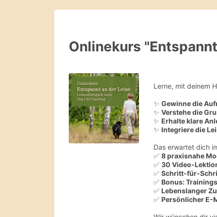
Onlinekurs "Entspannt
Lerne, mit deinem H
✨
Gewinne die Au
✨
Verstehe die Gr
✨
Erhalte klare An
✨
Integriere die Le
Das erwartet dich i
✅
8 praxisnahe Mo
✅
30 Video-Lektio
✅
Schritt-für-Schr
✅
Bonus: Training
✅
Lebenslanger Zugr
✅
Persönlicher E-
Wir wünschen dir vi