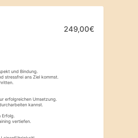
249,00€
spekt und Bindung.
nd stressfrei ans Ziel kommst.
ritten.
 zur erfolgreichen Umsetzung.
durcharbeiten kannst.
 Erfolg.
ning vertiefen.
Leinenführigkeit!