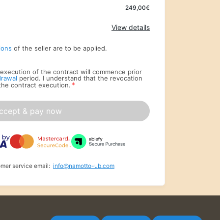
Apply
249,00€
View details
ions
of the seller are to be applied.
he execution of the contract will commence prior
drawal
period. I understand that the revocation
*
 the contract execution.
ccept & pay now
omer service email:
info@namotto-ub.com