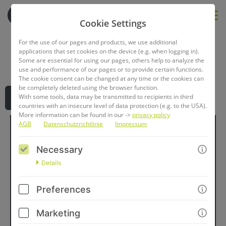
Cookie Settings
For the use of our pages and products, we use additional
applications that set cookies on the device (e.g. when logging in).
Some are essential for using our pages, others help to analyze the
use and performance of our pages or to provide certain functions.
The cookie consent can be changed at any time or the cookies can
be completely deleted using the browser function.
With some tools, data may be transmitted to recipients in third
GO TO CHECKOUT
countries with an insecure level of data protection (e.g. to the USA).
More information can be found in our ->
privacy policy
AGB
Datenschutzrichtlinie
Impressum
Herzlich Willkommen zu
Necessary
"Harmonie auf vier
Details
Pfoten: Stress, Schlaf &
Preferences
Erholung verstehen und
Marketing