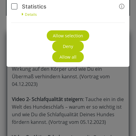
anwenden
"
Statistics
Details
Allow selection
Das erwartet Dich
Deny
Video 1 - Stressbewältigung
: Verstehe die
Allow all
Feinheiten von Stress – die Ursachen, die
Wirkung auf den Körper und wie Du ein
Übermaß verhindern kannst. (Vortrag vom
04.12.2023)
Video 2- Schlafqualität steigern
: Tauche ein in die
Welt des Hundeschlafs – warum er so wichtig ist
und wie Du die Schlafqualität Deines Hundes
fördern kannst.
(Vortrag vom 05.12.2023)