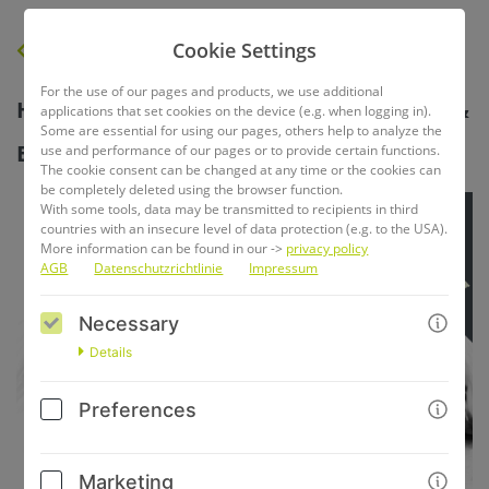
Cookie Settings
BACK
For the use of our pages and products, we use additional
Harmonie auf vier Pfoten: Stress, Schlaf &
applications that set cookies on the device (e.g. when logging in).
Some are essential for using our pages, others help to analyze the
Erholung verstehen und anwenden
use and performance of our pages or to provide certain functions.
The cookie consent can be changed at any time or the cookies can
be completely deleted using the browser function.
With some tools, data may be transmitted to recipients in third
countries with an insecure level of data protection (e.g. to the USA).
More information can be found in our ->
privacy policy
AGB
Datenschutzrichtlinie
Impressum
Necessary
Details
Preferences
Marketing