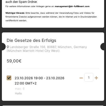
auch den Spam Ordner.
Für weitere Informationen oder Anliegen gerne an:
management@dr-fulfillment.com
Wichtiger Hinweis
: Bitte beachte, dass während der Veranstaltung Fotos und Videos für
firmeninterne Zwecke aufgenommen werden können, die im Internet und in Druckmaterialien
veröffentlicht werden.
Die Gesetze des Erfolgs
Landsberger Straße 156, 80687, München, Germany
(München Marriott Hotel City West)
59,00€
23.10.2026 19:00 - 23.10.2026
22:00 GMT+2
max
:
6
Hallo